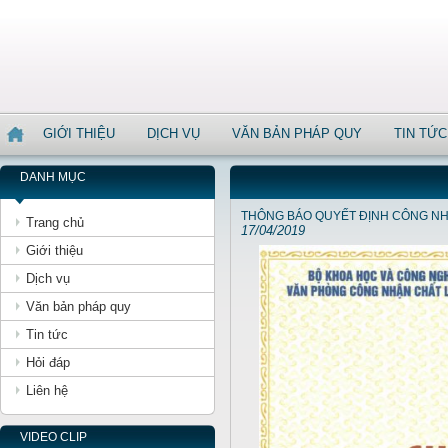
GIỚI THIỆU
DỊCH VỤ
VĂN BẢN PHÁP QUY
TIN TỨC
DANH MỤC
THÔNG BÁO QUYẾT ĐỊNH CÔNG NHẬ
Trang chủ
17/04/2019
Giới thiệu
Dịch vụ
Văn bản pháp quy
Tin tức
Hỏi đáp
Liên hệ
VIDEO CLIP