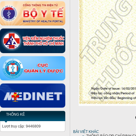
THỐNG KÊ
Lượt truy cập: 9446809
BÀI VIẾT KHÁC