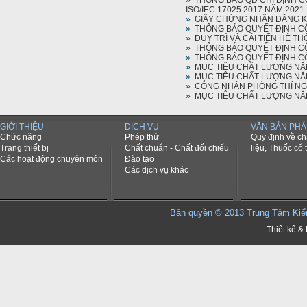
»
THÔNG BÁO QĐ CHỈ ĐỊNH 
ISO/IEC 17025:2017 NĂM 2021
»
GIẤY CHỨNG NHẬN ĐĂNG K
»
THÔNG BÁO QUYẾT ĐỊNH CÔ
»
DUY TRÌ VÀ CẢI TIẾN HỆ 
»
THÔNG BÁO QUYẾT ĐỊNH CÔ
»
THÔNG BÁO QUYẾT ĐỊNH CÔ
»
MỤC TIÊU CHẤT LƯỢNG NĂ
»
MỤC TIÊU CHẤT LƯỢNG NĂ
»
CÔNG NHẬN PHÒNG THÍ NGH
»
MỤC TIÊU CHẤT LƯỢNG NĂ
GIỚI THIỆU
DỊCH VỤ
VĂN BẢN PHÁ
Chức năng
Phép thử
Quy định về c
Trang thiết bị
Chất chuẩn - Chất đối chiếu
liệu, Thuốc cổ 
Các hoạt động chuyên môn
Đào tạo
Các dịch vụ khác
Bản quyền © 2013 Trung Tâm K
Thiết kế & 