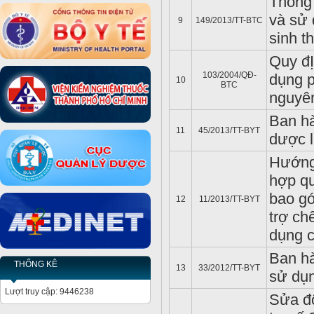
Thông 
và sử 
9
149/2013/TT-BTC
sinh t
Quy đỊ
103/2004/QĐ-
dụng p
10
BTC
nguyên
Ban hà
11
45/2013/TT-BYT
dược l
Hướng 
hợp qu
bao gó
12
11/2013/TT-BYT
trợ ch
dụng c
Ban hà
THỐNG KÊ
13
33/2012/TT-BYT
sử dụn
Lượt truy cập: 9446238
Sửa đổ