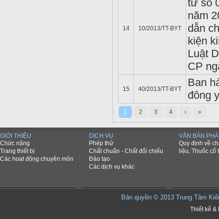
tư số 
năm 2
dẫn ch
14
10/2013/TT-BYT
kiện k
Luật D
CP ng
Ban hà
15
40/2013/TT-BYT
đông y
1
2
3
4
›
»
GIỚI THIỆU
DỊCH VỤ
VĂN BẢN PHÁ
Chức năng
Phép thử
Quy định về c
Trang thiết bị
Chất chuẩn - Chất đối chiếu
liệu, Thuốc cổ 
Các hoạt động chuyên môn
Đào tạo
Các dịch vụ khác
Bản quyền © 2013 Trung Tâm K
Thiết kế & 