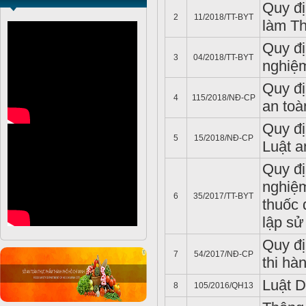
Quy đị
2
11/2018/TT-BYT
làm T
Quy đị
3
04/2018/TT-BYT
nghiệ
Quy đị
4
115/2018/NĐ-CP
an to
Quy đị
5
15/2018/NĐ-CP
Luật a
Quy đị
nghiệm
6
35/2017/TT-BYT
thuốc 
lập s
Quy đị
7
54/2017/NĐ-CP
thi hà
Luật 
8
105/2016/QH13