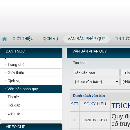
GIỚI THIỆU
DỊCH VỤ
VĂN BẢN PHÁP QUY
TIN TỨ
DANH MỤC
VĂN BẢN PHÁP QUY
Tìm kiếm
Trang chủ
Giới thiệu
Dịch vụ
Văn bản pháp quy
Danh sách văn bản
Tin tức
STT
SỐ/KÝ HIỆU
TRÍC
Hỏi đáp
Liên hệ
Quy đị
1
13/2018/TT-BYT
cổ tru
VIDEO CLIP