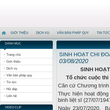
GIỚI THIỆU
DỊCH VỤ
VĂN BẢN PHÁP QUY
TIN TỨC
DANH MỤC
SINH HOẠT CHI ĐO
Trang chủ
03/08/2020
Giới thiệu
SINH HOẠT
Dịch vụ
Văn bản pháp quy
Tổ chức cuộc thi
Tin tức
Căn cứ Chương trình 
Hỏi đáp
Thực hiện hoạt động
Liên hệ
binh liệt sĩ (27/07/19
Ngày 23/07/2020, B
VIDEO CLIP