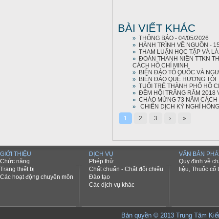
BÀI VIẾT KHÁC
»
THÔNG BÁO - 04/05/2026
»
HÀNH TRÌNH VỀ NGUỒN - 15
»
THAM LUẬN HỌC TẬP VÀ L
»
ĐOÀN THANH NIÊN TTKN T
CÁCH HỒ CHÍ MINH
»
BIỂN ĐẢO TỔ QUỐC VÀ NGƯ
»
BIỂN ĐẢO QUÊ HƯƠNG TÔI
»
TUỔI TRẺ THÀNH PHỐ HỒ CH
»
ĐÊM HỘI TRĂNG RẰM 2018
»
CHÀO MỪNG 73 NĂM CÁCH MẠN
»
CHIẾN DỊCH KỲ NGHỈ HỒNG
1
2
3
›
»
GIỚI THIỆU
DỊCH VỤ
VĂN BẢN PHÁ
Chức năng
Phép thử
Quy định về c
Trang thiết bị
Chất chuẩn - Chất đối chiếu
liệu, Thuốc cổ 
Các hoạt động chuyên môn
Đào tạo
Các dịch vụ khác
Bản quyền © 2013 Trung Tâm K