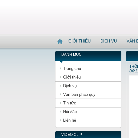
GIỚI THIỆU
DỊCH VỤ
VĂN 
DANH MỤC
THÔN
Trang chủ
04/1
Giới thiệu
Dịch vụ
Văn bản pháp quy
Tin tức
Hỏi đáp
Liên hệ
VIDEO CLIP