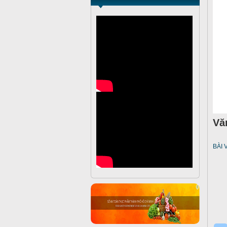
Vă
BÀI 