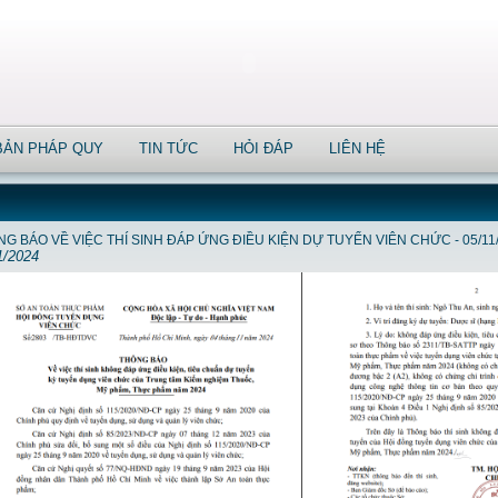
BẢN PHÁP QUY
TIN TỨC
HỎI ĐÁP
LIÊN HỆ
G BÁO VỀ VIỆC THÍ SINH ĐÁP ỨNG ĐIỀU KIỆN DỰ TUYỂN VIÊN CHỨC - 05/11
1/2024