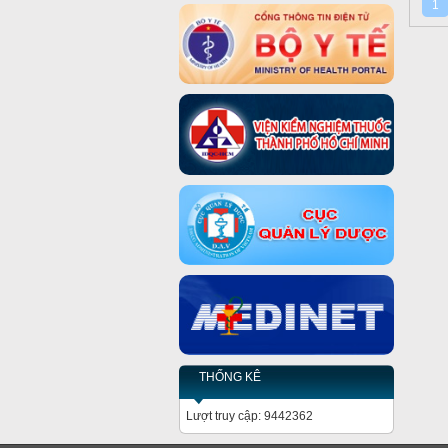
1
THỐNG KÊ
Lượt truy cập: 9442362