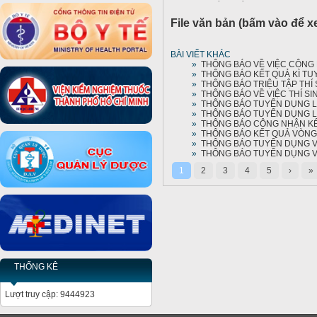
File văn bản (bấm vào để x
BÀI VIẾT KHÁC
»
THÔNG BÁO VỀ VIỆC CÔNG 
»
THÔNG BÁO KẾT QUẢ KÌ TUY
»
THÔNG BÁO TRIỆU TẬP THÍ S
»
THÔNG BÁO VỀ VIỆC THÍ SI
»
THÔNG BÁO TUYỂN DỤNG LA
»
THÔNG BÁO TUYỂN DỤNG LA
»
THÔNG BÁO CÔNG NHẬN KẾT
»
THÔNG BÁO KẾT QUẢ VÒNG 2
»
THÔNG BÁO TUYỂN DỤNG VI
»
THÔNG BÁO TUYỂN DỤNG VI
1
2
3
4
5
›
»
THỐNG KÊ
Lượt truy cập: 9444923