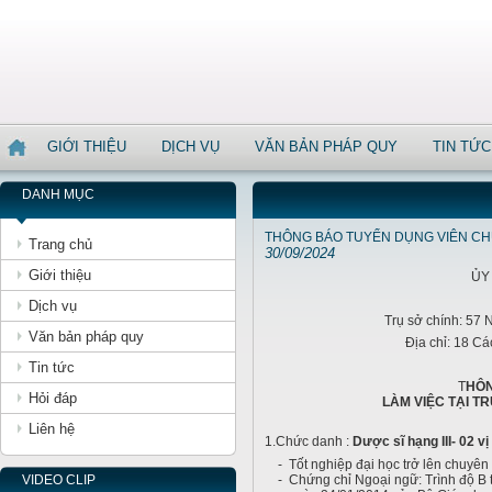
GIỚI THIỆU
DỊCH VỤ
VĂN BẢN PHÁP QUY
TIN TỨC
DANH MỤC
THÔNG BÁO TUYỂN DỤNG VIÊN CHỨC
Trang chủ
30/09/2024
Giới thiệu
ỦY
Dịch vụ
Trụ sở chính: 57
Văn bản pháp quy
Địa chỉ: 18 C
Tin tức
T
HÔN
Hỏi đáp
LÀM VIỆC TẠI T
Liên hệ
1.Chức danh :
Dược sĩ hạng III- 02 vị 
- Tốt nghiệp đại học trở lên chuyê
VIDEO CLIP
- Chứng chỉ Ngoại ngữ: Trình độ B t