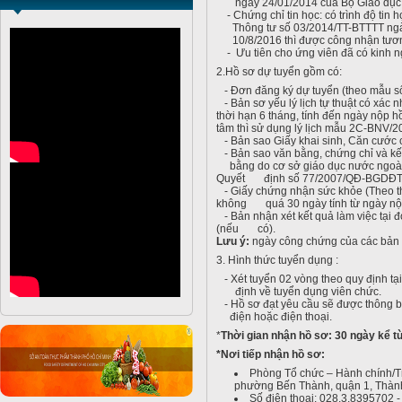
ngày 24/01/2014 của Bộ Giáo dục 
- Chứng chỉ tin học: có trình độ tin
Thông tư số 03/2014/TT-BTTTT ngày
10/8/2016 thì được công nhận tương
- Ưu tiên cho ứng viên đã có kinh ngh
2.Hồ sơ dự tuyển gồm có:
- Đơn đăng ký dự tuyển (theo mẫu số
- Bản sơ yếu lý lịch tự thuật có xác 
thời hạn 6 tháng, tính đến ngày nộp 
tâm thì sử dụng lý lịch mẫu 2C-BNV/2
- Bản sao Giấy khai sinh, Căn cước c
- Bản sao văn bằng, chứng chỉ và kết
bằng do cơ sở giáo dục nước ngoài 
Quyết định số 77/2007/QĐ-BGDĐT 
- Giấy chứng nhận sức khỏe (Theo t
không quá 30 ngày tính từ ngày nộp
- Bản nhận xét kết quả làm việc tại 
(nếu có).
Lưu ý:
ngày công chứng của các bản s
3. Hình thức tuyển dụng :
- Xét tuyển 02 vòng theo quy định 
định về tuyển dụng viên chức.
- Hồ sơ đạt yêu cầu sẽ được thông b
điện hoặc điện thoại.
*
Thời gian nhận hồ sơ: 30 ngày kể t
*Nơi tiếp nhận hồ sơ:
Phòng Tổ chức – Hành chính/
phường Bến Thành, quận 1, Thàn
Số điện thoại: 028.3.8395702 -