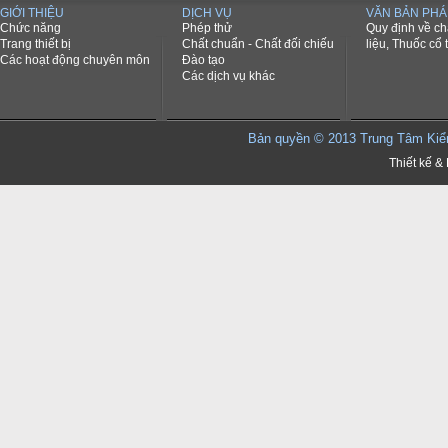
GIỚI THIỆU
DỊCH VỤ
VĂN BẢN PHÁ
Chức năng
Phép thử
Quy định về c
Trang thiết bị
Chất chuẩn - Chất đối chiếu
liệu, Thuốc cổ 
Các hoạt động chuyên môn
Đào tạo
Các dịch vụ khác
Bản quyền © 2013 Trung Tâm K
Thiết kế & 