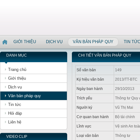
GIỚI THIỆU
DỊCH VỤ
VĂN BẢN PHÁP QUY
TIN TỨ
DANH MỤC
CHI TIẾT VĂN BẢN PHÁP QUY
Trang chủ
Số văn bản
149
Giới thiệu
Ký hiệu văn bản
2013/TT-BTC
Dịch vụ
Ngày ban hành
29/10/2013
Văn bản pháp quy
Trích yếu
Thông tư Quy đ
Tin tức
Người ký
Vũ Thị Mai
Hỏi đáp
Cơ quan ban hành
Bộ tài chính
Liên hệ
Lĩnh vực
Vệ sinh An to
Loại văn bản
Thông tư
VIDEO CLIP