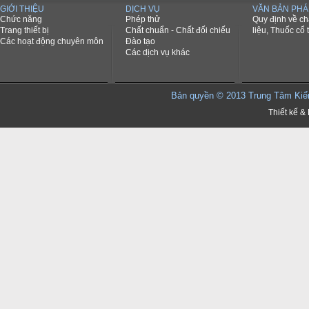
GIỚI THIỆU
DỊCH VỤ
VĂN BẢN PHÁ
Chức năng
Phép thử
Quy định về c
Trang thiết bị
Chất chuẩn - Chất đối chiếu
liệu, Thuốc cổ 
Các hoạt động chuyên môn
Đào tạo
Các dịch vụ khác
Bản quyền © 2013 Trung Tâm K
Thiết kế & 