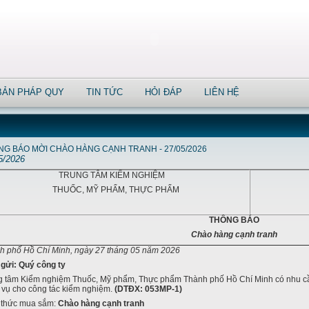
BẢN PHÁP QUY
TIN TỨC
HỎI ĐÁP
LIÊN HỆ
G BÁO MỜI CHÀO HÀNG CẠNH TRANH - 27/05/2026
5/2026
TRUNG TÂM KIỂM NGHIỆM
THUỐC, MỸ PHẨM, THỰC PHẨM
THÔNG BÁO
Chào hàng cạnh tranh
h phố Hồ Chí Minh, ngày 27 tháng 05 năm 2026
 gửi: Quý công ty
g tâm Kiểm nghiệm Thuốc, Mỹ phẩm, Thực phẩm Thành phố Hồ Chí Minh có nhu cầ
 vụ cho công tác kiểm nghiệm.
(DTĐX: 053MP-1)
 thức mua sắm:
Chào hàng cạnh tranh