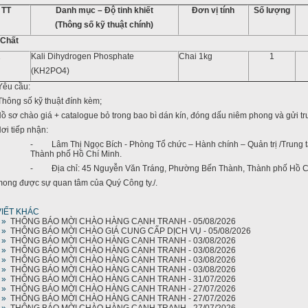
TT
Danh mục – Độ tinh khiết
Đơn vị tính
Số lượng
(Thông số kỹ thuật chính)
 Chất
1
Kali Dihydrogen Phosphate
Chai 1kg
1
(KH2PO4)
Yêu cầu:
Thông số kỹ thuật đính kèm;
ơ chào giá + catalogue bỏ trong bao bì dán kín, đóng dấu niêm phong và gửi trư
tiếp nhận:
- Lâm Thị Ngọc Bích - Phòng Tổ chức – Hành chính – Quản trị /Trung
Thành phố Hồ Chí Minh.
- Địa chỉ: 45 Nguyễn Văn Tráng, Phường Bến Thành, Thành phố Hồ C
mong được sự quan tâm của Quý Công ty./.
VIẾT KHÁC
»
THÔNG BÁO MỜI CHÀO HÀNG CẠNH TRANH - 05/08/2026
»
THÔNG BÁO MỜI CHÀO GIÁ CUNG CẤP DỊCH VỤ - 05/08/2026
»
THÔNG BÁO MỜI CHÀO HÀNG CẠNH TRANH - 03/08/2026
»
THÔNG BÁO MỜI CHÀO HÀNG CẠNH TRANH - 03/08/2026
»
THÔNG BÁO MỜI CHÀO HÀNG CẠNH TRANH - 03/08/2026
»
THÔNG BÁO MỜI CHÀO HÀNG CẠNH TRANH - 03/08/2026
»
THÔNG BÁO MỜI CHÀO HÀNG CẠNH TRANH - 31/07/2026
»
THÔNG BÁO MỜI CHÀO HÀNG CẠNH TRANH - 27/07/2026
»
THÔNG BÁO MỜI CHÀO HÀNG CẠNH TRANH - 27/07/2026