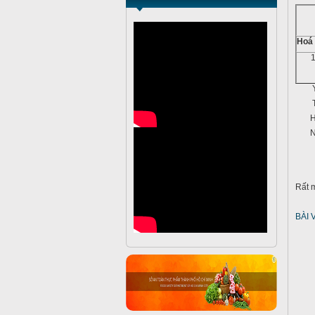
Hoá
Hồ s
Nơi 
Rất 
BÀI 