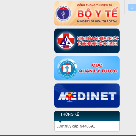
1
THỐNG KÊ
Lượt truy cập: 9440591