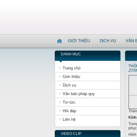
GIỚI THIỆU
DỊCH VỤ
VĂN 
DANH MỤC
THÔN
Trang chủ
27/0
Giới thiệu
Dịch vụ
Văn bản pháp quy
Tin tức
Hỏi đáp
Thàn
Kính
Liên hệ
Trun
phục
VIDEO CLIP
Hình