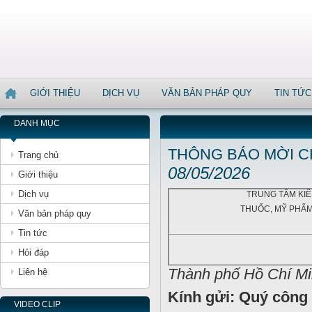
GIỚI THIỆU
DỊCH VỤ
VĂN BẢN PHÁP QUY
TIN TỨC
DANH MỤC
THÔNG BÁO MỜI CH
Trang chủ
08/05/2026
Giới thiệu
Dịch vụ
TRUNG TÂM KI
THUỐC, MỸ PHẨM
Văn bản pháp quy
Tin tức
Hỏi đáp
Thành phố Hồ Chí Mi
Liên hệ
Kính gửi: Quý công 
VIDEO CLIP