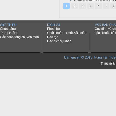
1
2
3
4
5
›
»
GIỚI THIỆU
DỊCH VỤ
VĂN BẢN PHÁ
Chức năng
Phép thử
Quy định về c
Trang thiết bị
Chất chuẩn - Chất đối chiếu
liệu, Thuốc cổ 
Các hoạt động chuyên môn
Đào tạo
Các dịch vụ khác
Bản quyền © 2013 Trung Tâm K
Thiết kế & 