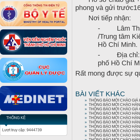
phong và gửi trước16
Nơi tiếp nhận:
- Lâm Thị Ng
/Trung tâm K
Hồ Chí Minh.
- Địa chỉ: 
phố Hồ Chí M
Rất mong được sự qu
BÀI VIẾT KHÁC
»
THÔNG BÁO MỜI CHÀO GIÁ HI
»
THÔNG BÁO MỜI CHÀO HÀNG
»
THÔNG BÁO MỜI CHÀO GIÁ C
»
THÔNG BÁO MỜI CHÀO HÀNG
»
THÔNG BÁO MỜI CHÀO HÀNG
THỐNG KÊ
»
THÔNG BÁO MỜI CHÀO HÀNG
»
THÔNG BÁO MỜI CHÀO HÀNG
Lượt truy cập: 9444739
»
THÔNG BÁO MỜI CHÀO HÀNG
»
THÔNG BÁO MỜI CHÀO HÀNG
»
THÔNG BÁO MỜI CHÀO HÀNG