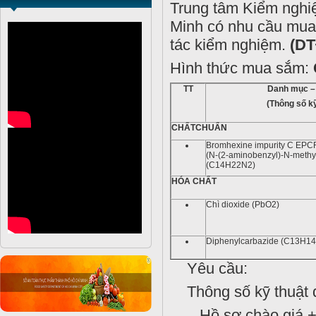
Trung tâm Kiểm ngh
Minh có nhu cầu mua
tác kiểm nghiệm.
(DT
Hình thức mua sắm:
TT
Danh mục – 
(Thông số kỹ
CHẤT
CHUẨN
Bromhexine impurity C EP
(N‑(2‑aminobenzyl)‑N‑meth
(C14H22N2)
HÓA CHẤT
Chì dioxide (PbO2)
Diphenylcarbazide (C13H1
Yêu cầu:
Thông số kỹ thuật 
Hồ sơ chào giá + ca