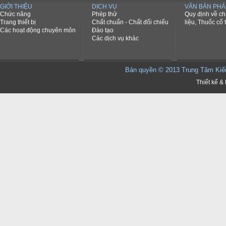
GIỚI THIỆU
DỊCH VỤ
VĂN BẢN PHÁ
Chức năng
Phép thử
Quy định về c
Trang thiết bị
Chất chuẩn - Chất đối chiếu
liệu, Thuốc cổ 
Các hoạt động chuyên môn
Đào tạo
Các dịch vụ khác
Bản quyền © 2013 Trung Tâm K
Thiết kế & 