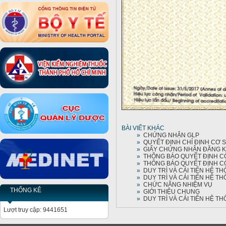
BÀI VIẾT KHÁC
»
CHỨNG NHẬN GLP
»
QUYẾT ĐỊNH CHỈ ĐỊNH CƠ 
»
GIẤY CHỨNG NHẬN ĐĂNG K
»
THÔNG BÁO QUYẾT ĐỊNH CÔ
»
THÔNG BÁO QUYẾT ĐỊNH CÔ
»
DUY TRÌ VÀ CẢI TIẾN HỆ 
»
DUY TRÌ VÀ CẢI TIẾN HỆ T
»
CHỨC NĂNG NHIỆM VỤ
THỐNG KÊ
»
GIỚI THIỆU CHUNG
»
DUY TRÌ VÀ CẢI TIẾN HỆ T
Lượt truy cập: 9441651