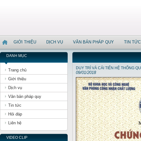
GIỚI THIỆU
DỊCH VỤ
VĂN BẢN PHÁP QUY
TIN TỨC
DANH MỤC
DUY TRÌ VÀ CẢI TIẾN HỆ THỐNG Q
Trang chủ
09/01/2018
Giới thiệu
Dịch vụ
Văn bản pháp quy
Tin tức
Hỏi đáp
Liên hệ
VIDEO CLIP