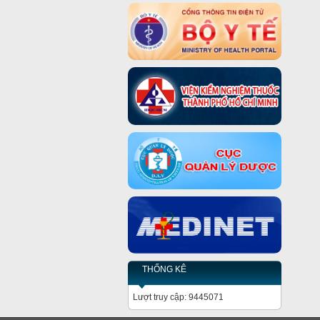
THỐNG KÊ
Lượt truy cập: 9445071